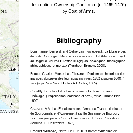
Inscription. Ownership Confirmed (c. 1465-1476)
by Coat of Arms.
Bibliography
Bousmanne, Bernard, and Céline van Hoorebeeck. La Libraire des
ducs de Bourgogne: Manuscrits conservés à la Bibliothèque royale
de Belgique. Volume I: Textes liturgiques, ascétiques, théologiques,
philosophiques et moraux (Turnhout: Brepols, 2000).
Briquet, Charles-Moïse. Les Filigranes: Dictionnaire historique des
marques du papier dès leur apparition vers 1282 jusqu'en 1600, 4
vols (repr. New York: Hacker Art Books, 1985).
Chantilly: Le cabinet des livres manuscrits. Tome premier:
Théologie, jurisprudence, sciences et arts (Paris: Librairie Plon,
1900).
Chazaud, A.M. Les Enseignements d'Anne de France, duchesse
 NOAA, USGS
de Bourbonnais et d'Auvergne, à sa fille Susanne de Bourbon:
Texte original publié d'après le ms. unique de Saint-Pétersbourg
(Moulins: C. Desroziers, 1878).
Crapillet d'Annoire, Pierre. Le 'Cur Deus homo' d'Anselme de