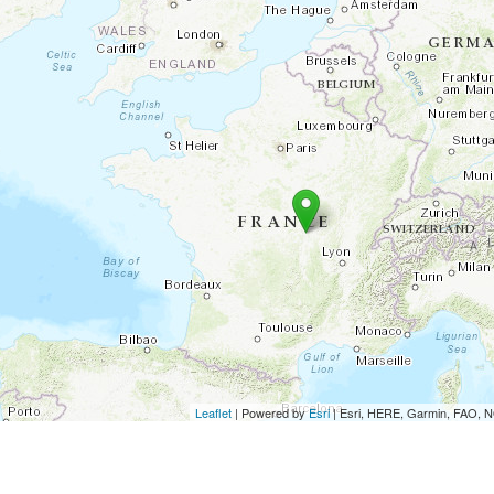
Leaflet
| Powered by
Esri
|
Esri, HERE, Garmin, FAO,