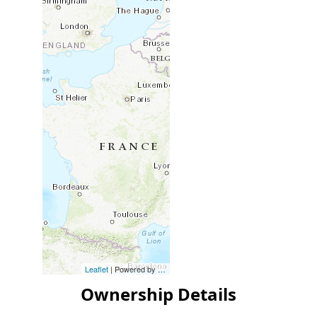
Leaflet
| Powered by
Esri
|
Esri, HERE, Garmin, FAO, NOAA, USG
Ownership Details