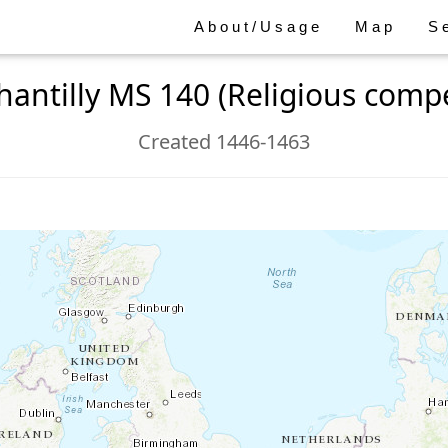
About/Usage
Map
S
hantilly MS 140 (Religious com
Created 1446-1463