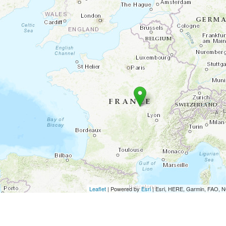
Leaflet
| Powered by
Esri
|
Esri, HERE, Garmin, FAO,