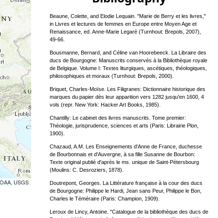
Beaune, Colette, and Elodie Lequain. "Marie de Berry et les livres,"
in Livres et lectures de femmes en Europe entre Moyen Age et
Renaissance, ed. Anne-Marie Legaré (Turnhout: Brepols, 2007),
49-66.
Bousmanne, Bernard, and Céline van Hoorebeeck. La Libraire des
ducs de Bourgogne: Manuscrits conservés à la Bibliothèque royale
de Belgique. Volume I: Textes liturgiques, ascétiques, théologiques,
philosophiques et moraux (Turnhout: Brepols, 2000).
Briquet, Charles-Moïse. Les Filigranes: Dictionnaire historique des
marques du papier dès leur apparition vers 1282 jusqu'en 1600, 4
vols (repr. New York: Hacker Art Books, 1985).
Chantilly: Le cabinet des livres manuscrits. Tome premier:
Théologie, jurisprudence, sciences et arts (Paris: Librairie Plon,
1900).
Chazaud, A.M. Les Enseignements d'Anne de France, duchesse
de Bourbonnais et d'Auvergne, à sa fille Susanne de Bourbon:
Texte original publié d'après le ms. unique de Saint-Pétersbourg
(Moulins: C. Desroziers, 1878).
 NOAA, USGS
Doutrepont, Georges. La Littérature française à la cour des ducs
de Bourgogne: Philippe le Hardi, Jean sans Peur, Philippe le Bon,
Charles le Téméraire (Paris: Champion, 1909).
Leroux de Lincy, Antoine. "Catalogue de la bibliothèque des ducs de