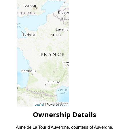
Leaflet
| Powered by
Esri
|
Esri, HERE, Garmin, FAO, NOAA, USG
Ownership Details
Anne de La Tour d'Auvergne, countess of Auvergne
,