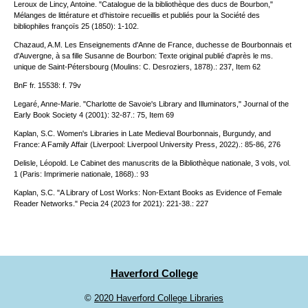
Leroux de Lincy, Antoine. "Catalogue de la bibliothèque des ducs de Bourbon,"
Mélanges de littérature et d'histoire recueillis et publiés pour la Société des
bibliophiles françoïs 25 (1850): 1-102.
Chazaud, A.M. Les Enseignements d'Anne de France, duchesse de Bourbonnais et
d'Auvergne, à sa fille Susanne de Bourbon: Texte original publié d'après le ms.
unique de Saint-Pétersbourg (Moulins: C. Desroziers, 1878).: 237, Item 62
BnF fr. 15538: f. 79v
Legaré, Anne-Marie. "Charlotte de Savoie's Library and Illuminators," Journal of the
Early Book Society 4 (2001): 32-87.: 75, Item 69
Kaplan, S.C. Women's Libraries in Late Medieval Bourbonnais, Burgundy, and
France: A Family Affair (Liverpool: Liverpool University Press, 2022).: 85-86, 276
Delisle, Léopold. Le Cabinet des manuscrits de la Bibliothèque nationale, 3 vols, vol.
1 (Paris: Imprimerie nationale, 1868).: 93
Kaplan, S.C. "A Library of Lost Works: Non-Extant Books as Evidence of Female
Reader Networks." Pecia 24 (2023 for 2021): 221-38.: 227
Haverford College
©
2020 Haverford College Libraries