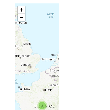
+
−
2