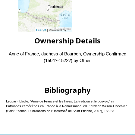
Leaflet
| Powered by
Esri
|
Esri, HERE, Garmin, FAO, NOAA, USG
Ownership Details
Anne of France, duchess of Bourbon
, Ownership Confirmed
(1504?-1522?) by Other.
Bibliography
Lequain, Elodie. "Anne de France et les livres: La tradition et le pouvoir," in
Patronnes et mécènes en France à la Renaissance, ed. Kathleen Wilson-Chevalier
(Saint-Etienne: Publications de l'Université de Saint-Etienne, 2007), 155-68.